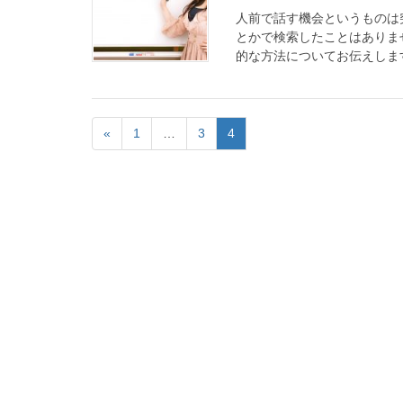
人前で話す機会というものは
とかで検索したことはありま
的な方法についてお伝えします。
«
1
…
3
4