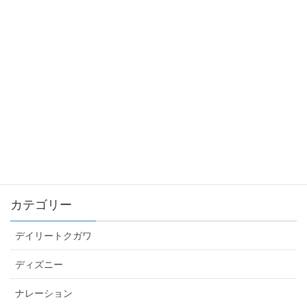
2018/09/11
声優や役者を目指す人へ – バイトするならプログ
ラムしろ！
2018/09/08
最新記事一覧 ≫
カテゴリー
デイリートクガワ
ディズニー
ナレーション