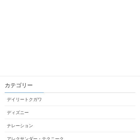
声優や役者を目指す人へ – バイトするならプログ
ラムしろ！
2018/09/08
最新記事一覧 ≫
カテゴリー
デイリートクガワ
ディズニー
ナレーション
アレクサンダー・テクニーク