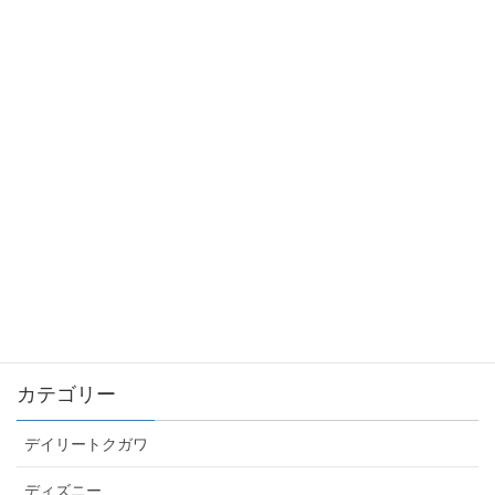
9/29(土) 開催！ 3秒でできる！「人に好かれる声」
のつくりかた
2018/09/11
声優や役者を目指す人へ – バイトするならプログ
ラムしろ！
2018/09/08
最新記事一覧 ≫
カテゴリー
デイリートクガワ
ディズニー